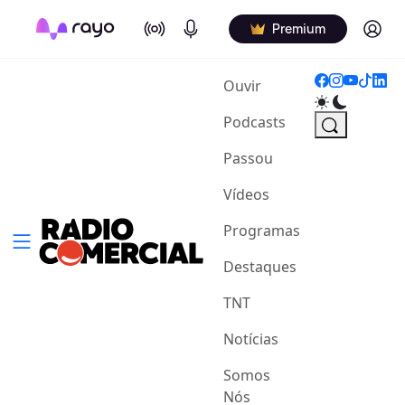
On Air
Podcasts
Log in
Premium
(current)
Ouvir
Podcasts
Passou
Vídeos
Programas
Destaques
TNT
Notícias
Somos
Nós