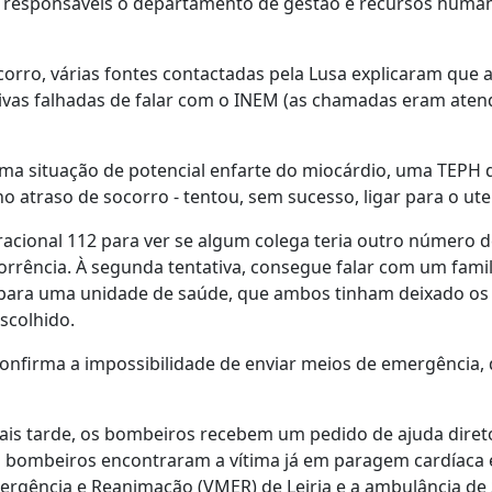
is responsáveis o departamento de gestão e recursos huma
ro, várias fontes contactadas pela Lusa explicaram que a
ativas falhadas de falar com o INEM (as chamadas eram aten
uma situação de potencial enfarte do miocárdio, uma TEP
 atraso de socorro - tentou, sem sucesso, ligar para o ute
acional 112 para ver se algum colega teria outro número 
rência. À segunda tentativa, consegue falar com um famili
ia para uma unidade de saúde, que ambos tinham deixado os
scolhido.
 confirma a impossibilidade de enviar meios de emergência,
mais tarde, os bombeiros recebem um pedido de ajuda dire
s bombeiros encontraram a vítima já em paragem cardíaca 
rgência e Reanimação (VMER) de Leiria e a ambulância de