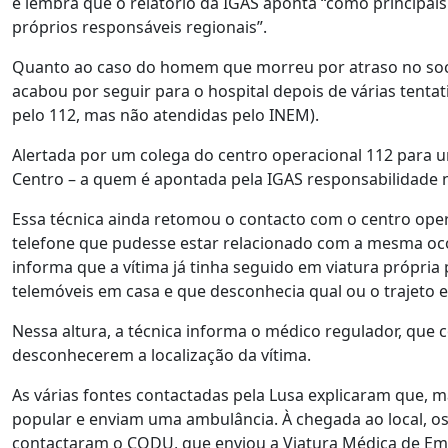
e lembra que o relatório da IGAS aponta “como principa
próprios responsáveis regionais”.
Quanto ao caso do homem que morreu por atraso no socor
acabou por seguir para o hospital depois de várias tent
pelo 112, mas não atendidas pelo INEM).
Alertada por um colega do centro operacional 112 para 
Centro – a quem é apontada pela IGAS responsabilidade no
Essa técnica ainda retomou o contacto com o centro oper
telefone que pudesse estar relacionado com a mesma ocor
informa que a vítima já tinha seguido em viatura própr
telemóveis em casa e que desconhecia qual ou o trajeto e
Nessa altura, a técnica informa o médico regulador, que
desconhecerem a localização da vítima.
As várias fontes contactadas pela Lusa explicaram que, 
popular e enviam uma ambulância. À chegada ao local, o
contactaram o CODU, que enviou a Viatura Médica de Eme