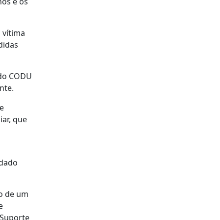
nos e os
 vítima
didas
H do CODU
nte.
de
ar, que
 dado
to de um
e
 Suporte