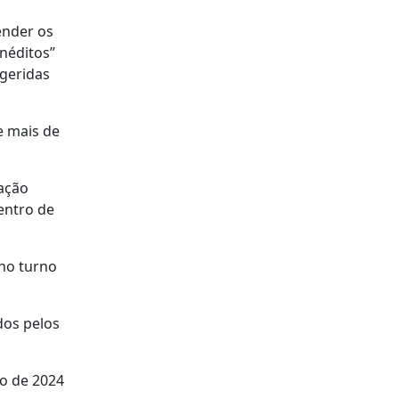
ender os
néditos”
geridas
e mais de
ração
entro de
no turno
dos pelos
ro de 2024