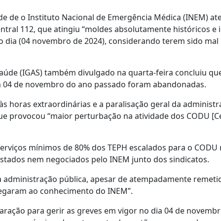
de de o Instituto Nacional de Emergência Médica (INEM) at
tral 112, que atingiu “moldes absolutamente históricos e i
 dia (04 novembro de 2024), considerando terem sido mal 
 Saúde (IGAS) também divulgado na quarta-feira concluiu qu
em 04 de novembro do ano passado foram abandonadas.
s horas extraordinárias e a paralisação geral da administ
a que provocou “maior perturbação na atividade dos CODU [C
 serviços mínimos de 80% dos TEPH escalados para o CODU 
estados nem negociados pelo INEM junto dos sindicatos.
da administração pública, apesar de atempadamente remeti
chegaram ao conhecimento do INEM”.
aração para gerir as greves em vigor no dia 04 de novemb