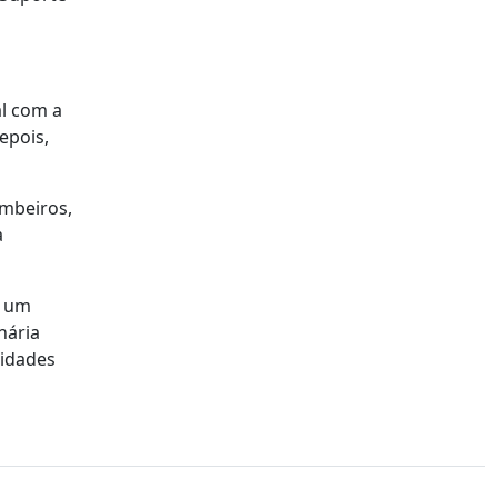
l com a
epois,
ombeiros,
a
o um
nária
nidades