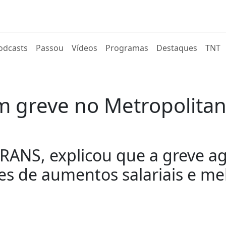
rent)
odcasts
Passou
Vídeos
Programas
Destaques
TNT
m greve no Metropolita
TRANS, explicou que a greve a
es de aumentos salariais e me