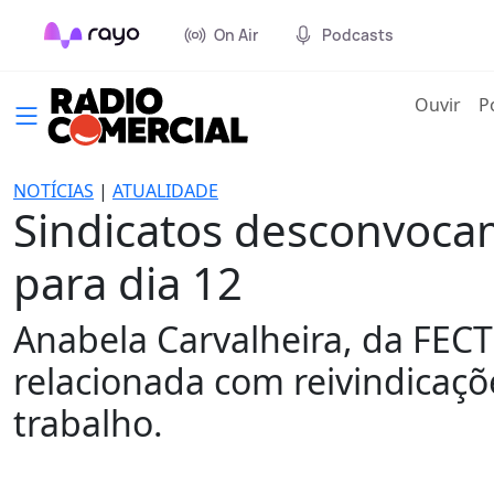
On Air
Podcasts
(cur
Ouvir
P
NOTÍCIAS
|
ATUALIDADE
Sindicatos desconvoca
para dia 12
Anabela Carvalheira, da FEC
relacionada com reivindicaçõ
trabalho.