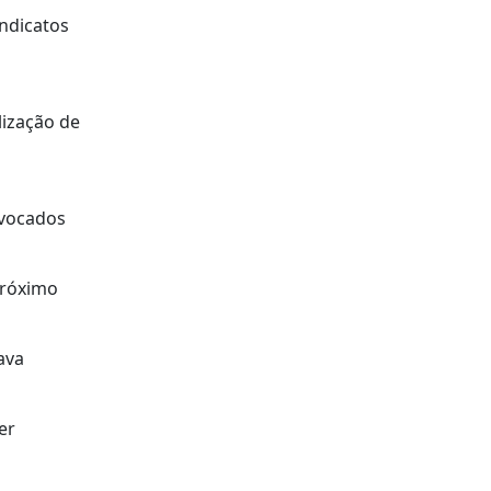
ndicatos
lização de
nvocados
próximo
ava
er