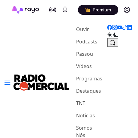
On Air
Podcasts
Log in
Premium
(current)
Ouvir
Podcasts
Passou
Vídeos
Programas
Destaques
TNT
Notícias
Somos
Nós