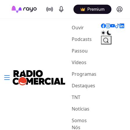
On Air
Podcasts
Log in
Premium
(current)
Ouvir
Podcasts
Passou
Vídeos
Programas
Destaques
TNT
Notícias
Somos
Nós