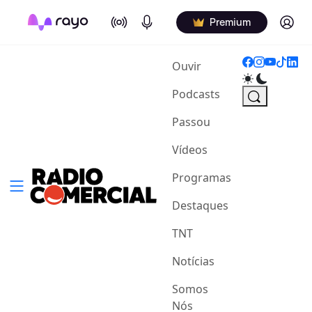
On Air
Podcasts
Log in
Premium
(current)
Ouvir
Podcasts
Passou
Vídeos
Programas
Destaques
TNT
Notícias
Somos
Nós