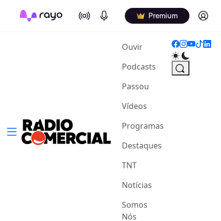
On Air
Podcasts
Log in
Premium
(current)
Ouvir
Podcasts
Passou
Vídeos
Programas
Destaques
TNT
Notícias
Somos
Nós