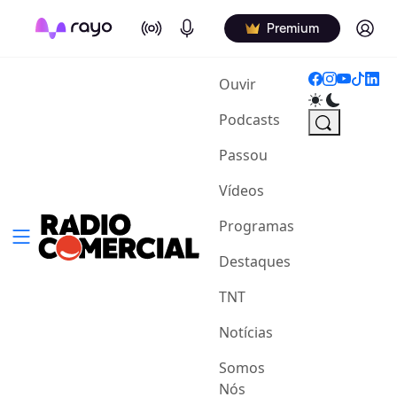
On Air
Podcasts
Log in
Premium
(current)
Ouvir
Podcasts
Passou
Vídeos
Programas
Destaques
TNT
Notícias
Somos
Nós