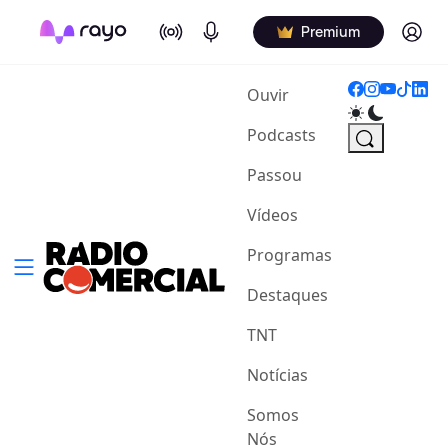
On Air
Podcasts
Log in
Premium
(current)
Ouvir
Podcasts
Passou
Vídeos
Programas
Destaques
TNT
Notícias
Somos
Nós