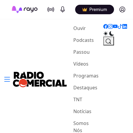
On Air
Podcasts
Log in
Premium
(current)
Ouvir
Podcasts
Passou
Vídeos
Programas
Destaques
TNT
Notícias
Somos
Nós