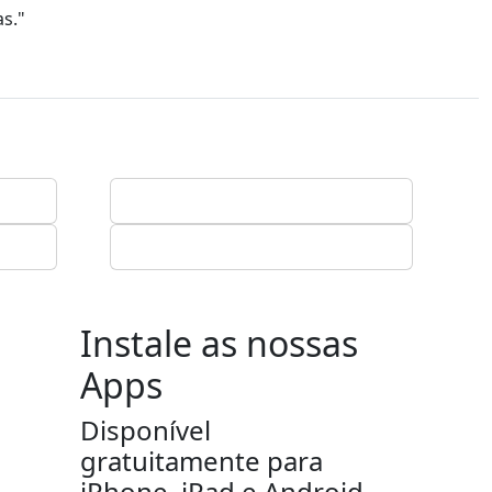
as."
Instale as nossas
Apps
Disponível
gratuitamente para
iPhone, iPad e Android