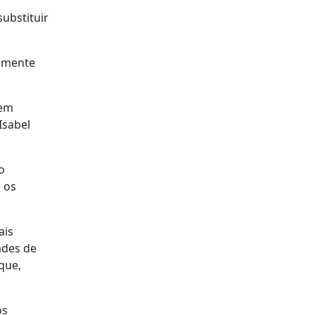
ubstituir
camente
 em
Isabel
o
 os
ais
ades de
que,
os