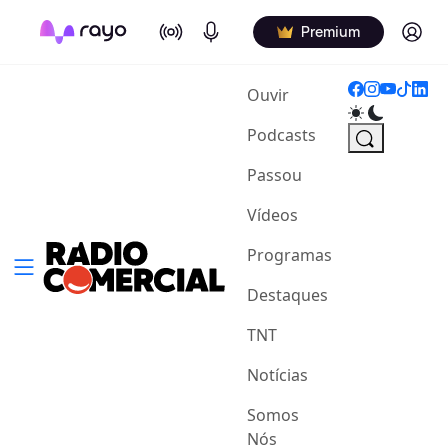
On Air
Podcasts
Log in
Premium
(current)
Ouvir
Podcasts
Passou
Vídeos
Programas
Destaques
TNT
Notícias
Somos
Nós