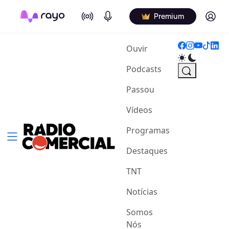
On Air
Podcasts
Log in
Premium
(current)
Ouvir
Podcasts
Passou
Vídeos
Programas
Destaques
TNT
Notícias
Somos
Nós