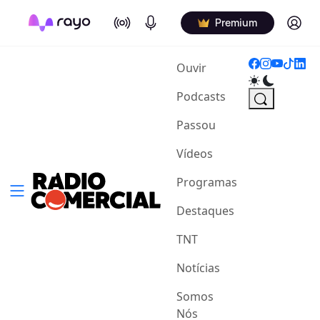
On Air
Podcasts
Log in
Premium
(current)
Ouvir
Podcasts
Passou
Vídeos
Programas
Destaques
TNT
Notícias
Somos
Nós