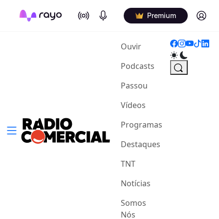
On Air
Podcasts
Log in
Premium
(current)
Ouvir
Podcasts
Passou
Vídeos
Programas
Destaques
TNT
Notícias
Somos
Nós