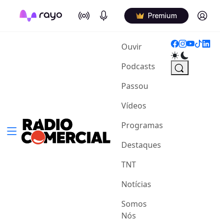
On Air
Podcasts
Log in
Premium
(current)
Ouvir
Podcasts
Passou
Vídeos
Programas
Destaques
TNT
Notícias
Somos
Nós