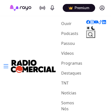
On Air
Podcasts
Log in
Premium
(current)
Ouvir
Podcasts
Passou
Vídeos
Programas
Destaques
TNT
Notícias
Somos
Nós