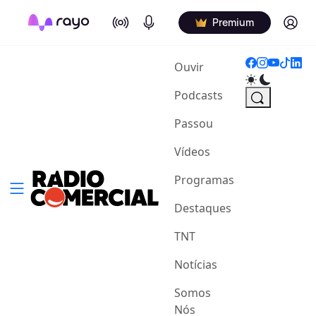
On Air
Podcasts
Log in
Premium
(current)
Ouvir
Podcasts
Passou
Vídeos
Programas
Destaques
TNT
Notícias
Somos
Nós