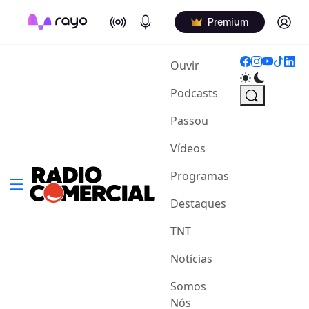
On Air
Podcasts
Log in
Premium
(current)
Ouvir
Podcasts
Passou
Vídeos
Programas
Destaques
TNT
Notícias
Somos
Nós