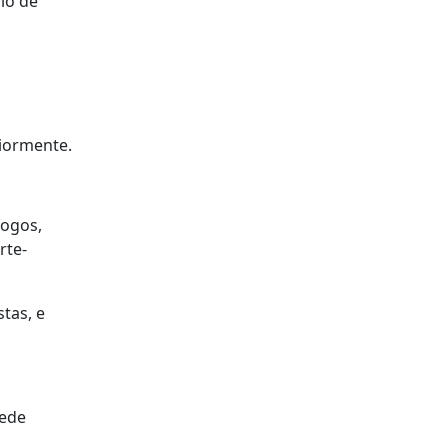
io de
riormente.
fogos,
rte-
tas, e
rede