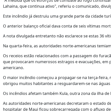
"À medida que os esforços de combate ao fogo continuam,
Lahaina, que continua ativo", referiu o comunicado, divulg
Este incêndio já destruiu uma grande parte da cidade turí
O anterior balanço oficial dava conta de seis vítimas mort
A nota divulgada entretanto não esclarece se estas 36 ví
Na quarta-feira, as autoridades norte-americanas temi
Os receios estão relacionados com a passagem do furacã
que provocaram numerosos estragos e evacuações, em par
americano.
O maior incêndio começou a propagar-se na terça-feira, n
obrigou muitos habitantes a resguardarem-se nas águas
Os incêndios afetam também Kula, outra zona da ilha de M
As autoridades norte-americanas decretaram o estado de 
hospitalar de Maui ficou sobrecarregada com o afluxo d