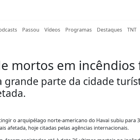
rent)
odcasts
Passou
Vídeos
Programas
Destaques
TNT
 mortos em incêndios f
 grande parte da cidade turís
etada.
tingir o arquipélago norte-americano do Havai subiu para 
s afetada, hoje citadas pelas agências internacionais.