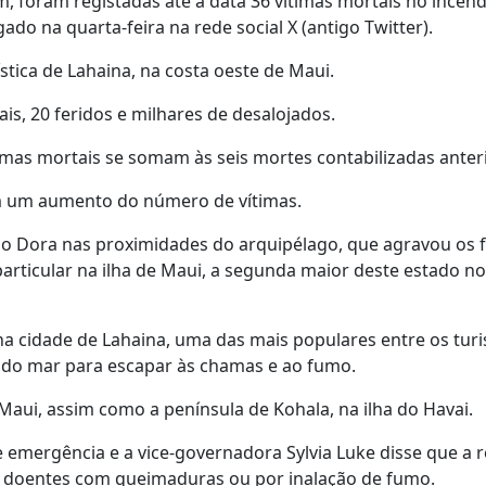
 foram registadas até à data 36 vítimas mortais no incênd
ado na quarta-feira na rede social X (antigo Twitter).
stica de Lahaina, na costa oeste de Maui.
ais, 20 feridos e milhares de desalojados.
timas mortais se somam às seis mortes contabilizadas ante
am um aumento do número de vítimas.
o Dora nas proximidades do arquipélago, que agravou os 
ticular na ilha de Maui, a segunda maior deste estado no
a cidade de Lahaina, uma das mais populares entre os turis
 do mar para escapar às chamas e ao fumo.
aui, assim como a península de Kohala, na ilha do Havai.
emergência e a vice-governadora Sylvia Luke disse que a 
e doentes com queimaduras ou por inalação de fumo.