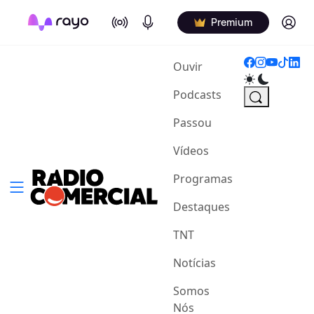
On Air
Podcasts
Log in
Premium
(current)
Ouvir
Podcasts
Passou
Vídeos
Programas
Destaques
TNT
Notícias
Somos
Nós