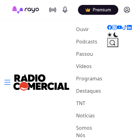
On Air
Podcasts
Log in
Premium
(current)
Ouvir
Podcasts
Passou
Vídeos
Programas
Destaques
TNT
Notícias
Somos
Nós