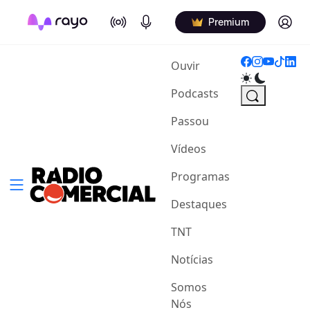
On Air
Podcasts
Log in
Premium
(current)
Ouvir
Podcasts
Passou
Vídeos
Programas
Destaques
TNT
Notícias
Somos
Nós