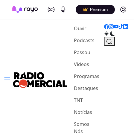
On Air
Podcasts
Log in
Premium
(current)
Ouvir
Podcasts
Passou
Vídeos
Programas
Destaques
TNT
Notícias
Somos
Nós