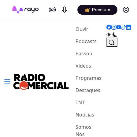
On Air
Podcasts
Log in
Premium
(current)
Ouvir
Podcasts
Passou
Vídeos
Programas
Destaques
TNT
Notícias
Somos
Nós