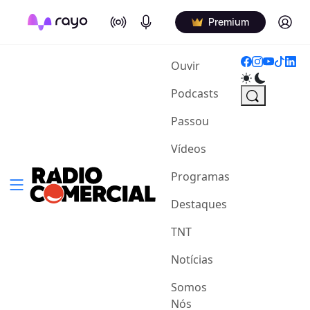
On Air
Podcasts
Log in
Premium
(current)
Ouvir
Podcasts
Passou
Vídeos
Programas
Destaques
TNT
Notícias
Somos
Nós