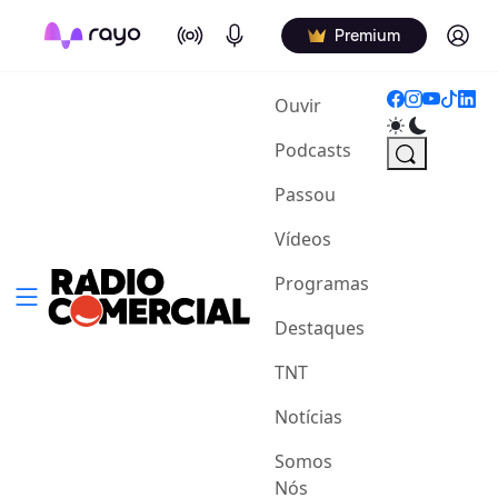
On Air
Podcasts
Log in
Premium
(current)
Ouvir
Podcasts
Passou
Vídeos
Programas
Destaques
TNT
Notícias
Somos
Nós