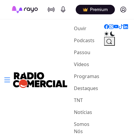
On Air
Podcasts
Log in
Premium
(current)
Ouvir
Podcasts
Passou
Vídeos
Programas
Destaques
TNT
Notícias
Somos
Nós