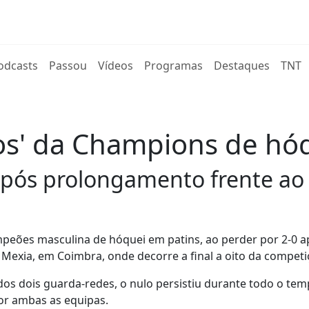
rent)
odcasts
Passou
Vídeos
Programas
Destaques
TNT
tos' da Champions de hó
após prolongamento frente ao
ampeões masculina de hóquei em patins, ao perder por 2-0 
Mexia, em Coimbra, onde decorre a final a oito da competi
dos dois guarda-redes, o nulo persistiu durante todo o te
or ambas as equipas.