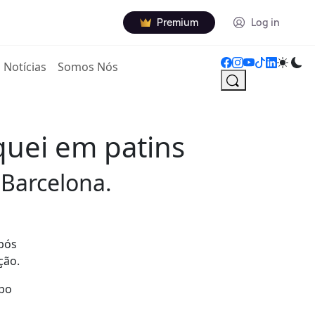
Premium
Log in
Notícias
Somos Nós
quei em patins
 Barcelona.
após
ção.
mpo