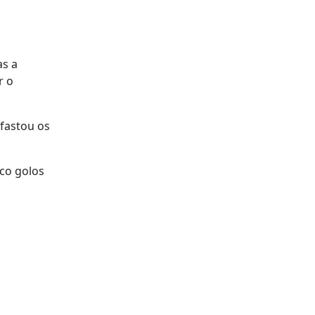
as a
r o
afastou os
nco golos