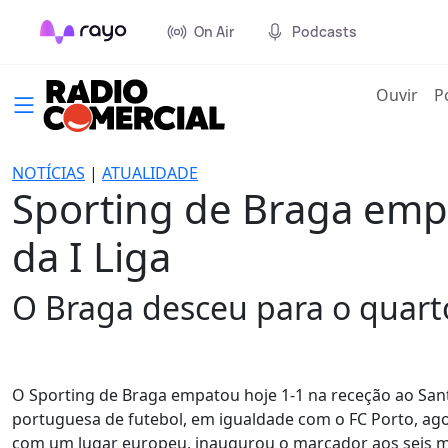
On Air
Podcasts
(cur
Ouvir
P
NOTÍCIAS
|
ATUALIDADE
Sporting de Braga empa
da I Liga
O Braga desceu para o quarto
O Sporting de Braga empatou hoje 1-1 na receção ao Santa 
portuguesa de futebol, em igualdade com o FC Porto, agor
com um lugar europeu, inaugurou o marcador aos seis mi