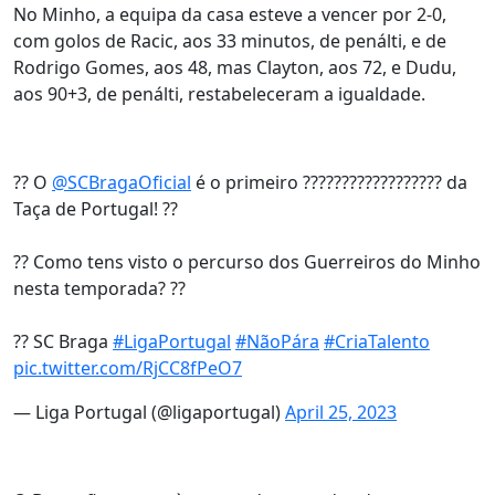
No Minho, a equipa da casa esteve a vencer por 2-0,
com golos de Racic, aos 33 minutos, de penálti, e de
Rodrigo Gomes, aos 48, mas Clayton, aos 72, e Dudu,
aos 90+3, de penálti, restabeleceram a igualdade.
?? O
@SCBragaOficial
é o primeiro ?????????????????? da
Taça de Portugal! ??
?? Como tens visto o percurso dos Guerreiros do Minho
nesta temporada? ??
?? SC Braga
#LigaPortugal
#NãoPára
#CriaTalento
pic.twitter.com/RjCC8fPeO7
— Liga Portugal (@ligaportugal)
April 25, 2023