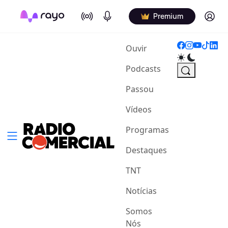
On Air
Podcasts
Log in
Premium
(current)
Ouvir
Podcasts
Passou
Vídeos
Programas
Destaques
TNT
Notícias
Somos
Nós