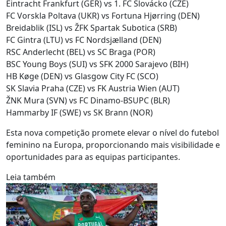
Eintracht Frankfurt (GER) vs 1. FC Slovácko (CZE)
FC Vorskla Poltava (UKR) vs Fortuna Hjørring (DEN)
Breidablik (ISL) vs ŽFK Spartak Subotica (SRB)
FC Gintra (LTU) vs FC Nordsjælland (DEN)
RSC Anderlecht (BEL) vs SC Braga (POR)
BSC Young Boys (SUI) vs SFK 2000 Sarajevo (BIH)
HB Køge (DEN) vs Glasgow City FC (SCO)
SK Slavia Praha (CZE) vs FK Austria Wien (AUT)
ŽNK Mura (SVN) vs FC Dinamo-BSUPC (BLR)
Hammarby IF (SWE) vs SK Brann (NOR)
Esta nova competição promete elevar o nível do futebol
feminino na Europa, proporcionando mais visibilidade e
oportunidades para as equipas participantes.
Leia também