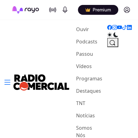
On Air
Podcasts
Log in
Premium
(current)
Ouvir
Podcasts
Passou
Vídeos
Programas
Destaques
TNT
Notícias
Somos
Nós