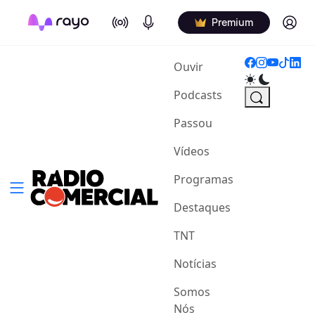
On Air
Podcasts
Log in
Premium
(current)
Ouvir
Podcasts
Passou
Vídeos
Programas
Destaques
TNT
Notícias
Somos
Nós