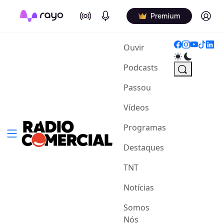
On Air
Podcasts
Log in
Premium
(current)
Ouvir
Podcasts
Passou
Vídeos
Programas
Destaques
TNT
Notícias
Somos
Nós