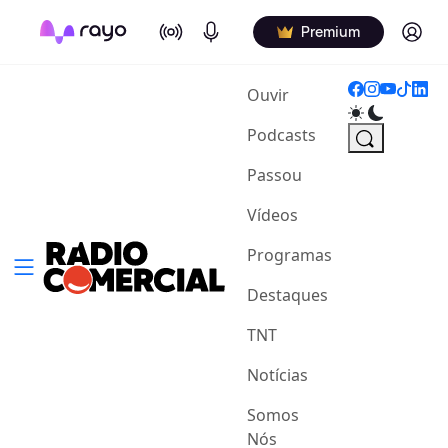
On Air
Podcasts
Log in
Premium
(current)
Ouvir
Podcasts
Passou
Vídeos
Programas
Destaques
TNT
Notícias
Somos
Nós