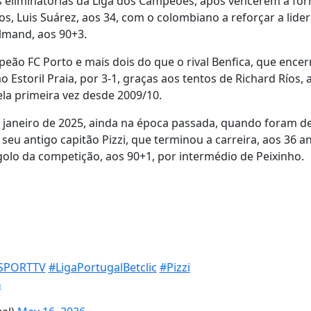
às eliminatórias da Liga dos Campeões, após vencerem a fo
, Luis Suárez, aos 34, com o colombiano a reforçar a lide
ulmand, aos 90+3.
eão FC Porto e mais dois do que o rival Benfica, que encerr
 Estoril Praia, por 3-1, graças aos tentos de Richard Ríos, 
ela primeira vez desde 2009/10.
janeiro de 2025, ainda na época passada, quando foram d
eu antigo capitão Pizzi, que terminou a carreira, aos 36 a
golo da competição, aos 90+1, por intermédio de Peixinho.
SPORTTV
#LigaPortugalBetclic
#Pizzi
G