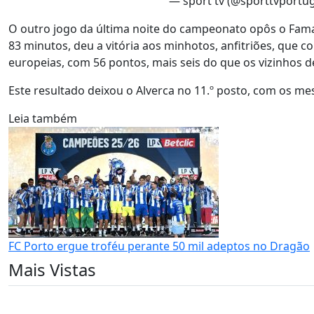
— sport tv (@sporttvportu
O outro jogo da última noite do campeonato opôs o Famal
83 minutos, deu a vitória aos minhotos, anfitriões, que 
europeias, com 56 pontos, mais seis do que os vizinhos d
Este resultado deixou o Alverca no 11.º posto, com os mes
Leia também
FC Porto ergue troféu perante 50 mil adeptos no Dragão
Mais Vistas