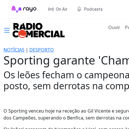
On Air
Podcasts
(cur
Ouvir
P
NOTÍCIAS
|
DESPORTO
Sporting garante 'Cham
Os leões fecham o campeonat
posto, sem derrotas na comp
O Sporting venceu hoje na receção ao Gil Vicente e segur
dos Campeões, superando o Benfica, sem derrotas na com