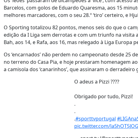
Os ‘leões’ passaram de bicampeões a ‘vice’, com acesso 
Barcelos, com golos de Eduardo Quaresma, aos 15 minutos
melhores marcadores, com o seu 28.º ‘tiro’ certeiro, e Hj
O Sporting totalizou 82 pontos, menos seis do que o camp
edição da I Liga sem derrotas e com um triunfo na visita ao
Bah, aos 14, e Rafa, aos 16, mas relegado à Liga Europa p
Os ‘encarnados’ não perdem no campeonato desde 25 de 
no terreno do Casa Pia, e hoje prestaram homenagem ao s
a camisola dos ‘canarinhos’, que assinaram o derradeiro 
O adeus a Pizzi ????
Obrigado por tudo, Pizzi!
.
.
.
#sporttvportugal
#LIGAna
pic.twitter.com/la5hOT5JO