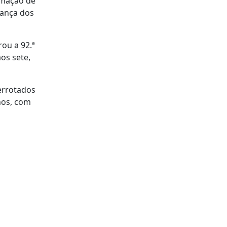
rmação de
rança dos
ou a 92.ª
aos sete,
errotados
nos, com