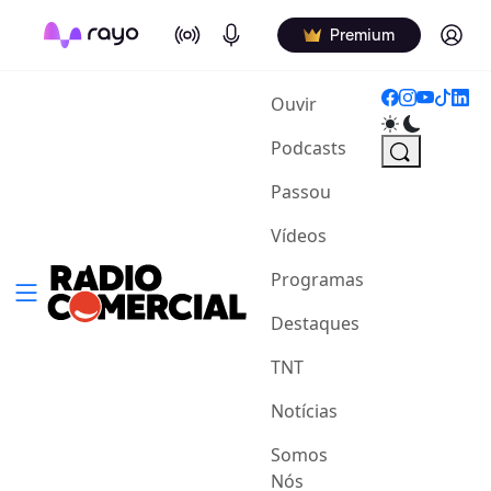
On Air
Podcasts
Log in
Premium
(current)
Ouvir
Podcasts
Passou
Vídeos
Programas
Destaques
TNT
Notícias
Somos
Nós