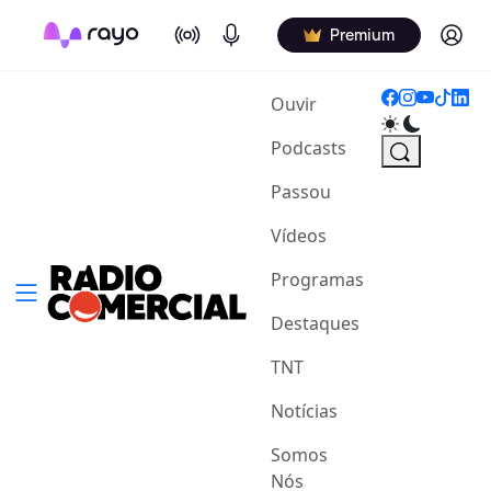
On Air
Podcasts
Log in
Premium
(current)
Ouvir
Podcasts
Passou
Vídeos
Programas
Destaques
TNT
Notícias
Somos
Nós