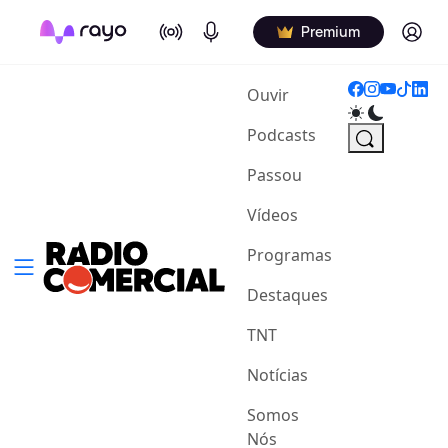
On Air
Podcasts
Log in
Premium
(current)
Ouvir
Podcasts
Passou
Vídeos
Programas
Destaques
TNT
Notícias
Somos
Nós