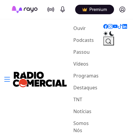
On Air
Podcasts
Log in
Premium
(current)
Ouvir
Podcasts
Passou
Vídeos
Programas
Destaques
TNT
Notícias
Somos
Nós