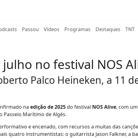
rent)
odcasts
Passou
Vídeos
Programas
Destaques
TNT
 julho no festival NOS Al
oberto Palco Heineken, a 11 de
onfirmado na
edição de 2025
do festival
NOS Alive
, com um
o Passeio Marítimo de Algés.
performativo e encenado, com recursos a muitas das cançõ
is quatro instrumentistas: o guitarrista Jason Falkner, a ba