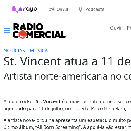
On Air
Podcasts
(cur
Ouvir
P
NOTÍCIAS
|
MÚSICA
St. Vincent atua a 11 de
Artista norte-americana no c
A indie-rocker
St. Vincent
é o mais recente nome a ser c
agendado para 11 de julho, no coberto Palco Heineken, n
A artista nova-iorquina apresenta um espetáculo muito 
último álbum, “All Born Screaming”. A apoiá-la vão estar ma