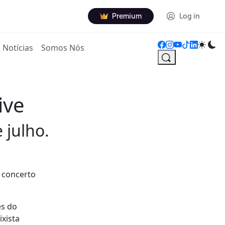
Premium
Log in
Notícias
Somos Nós
ive
 julho.
 concerto
es do
ixista