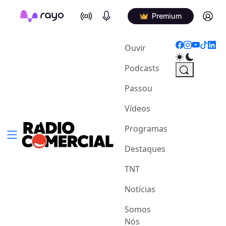
On Air
Podcasts
Log in
Premium
(current)
Ouvir
Podcasts
Passou
Vídeos
Programas
Destaques
TNT
Notícias
Somos
Nós