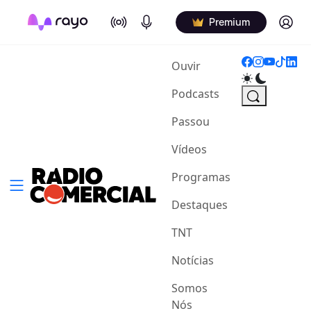
On Air
Podcasts
Log in
Premium
(current)
Ouvir
Podcasts
Passou
Vídeos
Programas
Destaques
TNT
Notícias
Somos
Nós