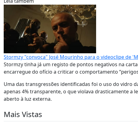
Leia também
Stormzy "convoca" José Mourinho para o videoclipe de 'M
Stormzy tinha já um registo de pontos negativos na carta
encarregue do ofício a criticar o comportamento “perigos
Uma das transgressões identificadas foi o uso do vidro
apenas 4% transparente, o que violava drasticamente a le
aberto à luz externa.
Mais Vistas