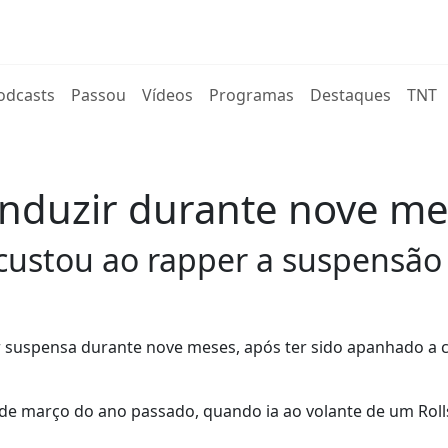
rent)
odcasts
Passou
Vídeos
Programas
Destaques
TNT
onduzir durante nove m
 custou ao rapper a suspensão
er suspensa durante nove meses, após ter sido apanhado a 
de março do ano passado, quando ia ao volante de um Roll