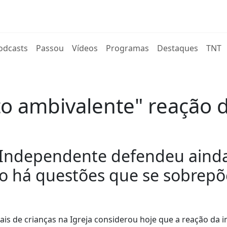
rent)
odcasts
Passou
Vídeos
Programas
Destaques
TNT
to ambivalente" reação d
Independente defendeu ainda
o há questões que se sobrep
 de crianças na Igreja considerou hoje que a reação da in