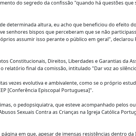
ntamento do segredo da confissão "quando há questões que 
r de determinada altura, eu acho que beneficiou do efeito d
ve senhores bispos que perceberam que se não participas
 próprios assumir isso perante o público em geral", declarou
os Constitucionais, Direitos, Liberdades e Garantias da A
relatório final da comissão, intitulado "Dar voz ao silênci
itas vezes evolutiva e ambivalente, como se o próprio estu
CEP [Conferência Episcopal Portuguesa]".
ítimas, o pedopsiquiatra, que esteve acompanhado pelos ou
usos Sexuais Contra as Crianças na Igreja Católica Portu
de página em que, apesar de imensas resistências dentro da I