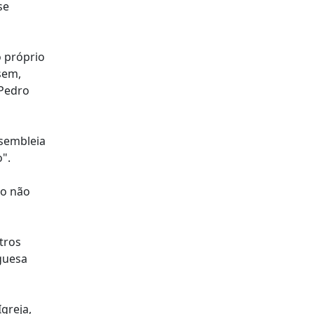
se
o próprio
sem,
 Pedro
ssembleia
o".
do não
tros
guesa
greja,