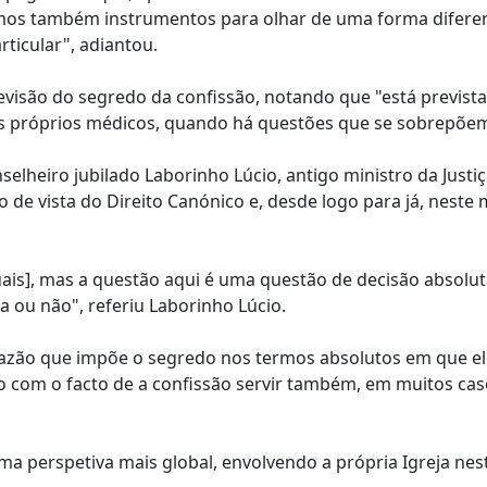
 temos também instrumentos para olhar de uma forma difere
ticular", adiantou.
revisão do segredo da confissão, notando que "está prevista
dos próprios médicos, quando há questões que se sobrepõe
elheiro jubilado Laborinho Lúcio, antigo ministro da Justiç
 de vista do Direito Canónico e, desde logo para já, nest
ais], mas a questão aqui é uma questão de decisão absol
 ou não", referiu Laborinho Lúcio.
 razão que impõe o segredo nos termos absolutos em que el
 com o facto de a confissão servir também, em muitos cas
 perspetiva mais global, envolvendo a própria Igreja nest