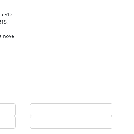
ou 512
815.
is nove