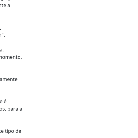
nte a
,
m".
a,
e momento,
utamente
e é
os, para a
e tipo de