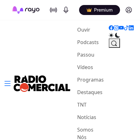
On Air
Podcasts
Log in
Premium
(current)
Ouvir
Podcasts
Passou
Vídeos
Programas
Destaques
TNT
Notícias
Somos
Nós