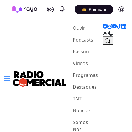
On Air
Podcasts
Log in
Premium
(current)
Ouvir
Podcasts
Passou
Vídeos
Programas
Destaques
TNT
Notícias
Somos
Nós