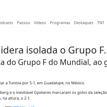
rent)
odcasts
Passou
Vídeos
Programas
Destaques
TNT
lidera isolada o Grupo F
ça do Grupo F do Mundial, ao g
ear a Tunísia por 5-1, em Guadalupe, no México.
nberg e o inevitável Gÿokeres marcaram os golos da seleção
na altura, o 2-1.