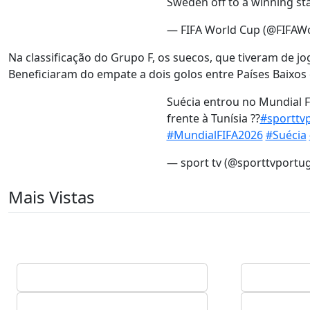
Sweden off to a winning sta
— FIFA World Cup (@FIFAW
Na classificação do Grupo F, os suecos, que tiveram de j
Beneficiaram do empate a dois golos entre Países Baixos 
Suécia entrou no Mundial 
frente à Tunísia ??
#sporttv
#MundialFIFA2026
#Suécia
— sport tv (@sporttvportu
Mais Vistas