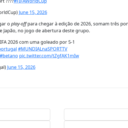
rt ????
#FIFAWorldCup
orldCup)
June 15, 2026
ogar o
play-off
para chegar à edição de 2026, somam três pon
e Japão, no jogo de abertura deste grupo.
FIFA 2026 com uma goleado por 5-1
portugal
#MUNDIALnaSPORTTV
#betano
pic.twitter.com/tZgfAK1mIw
gal)
June 15, 2026