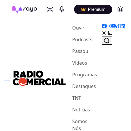
On Air
Podcasts
Log in
Premium
(current)
Ouvir
Podcasts
Passou
Vídeos
Programas
Destaques
TNT
Notícias
Somos
Nós