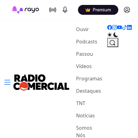
On Air
Podcasts
Log in
Premium
(current)
Ouvir
Podcasts
Passou
Vídeos
Programas
Destaques
TNT
Notícias
Somos
Nós